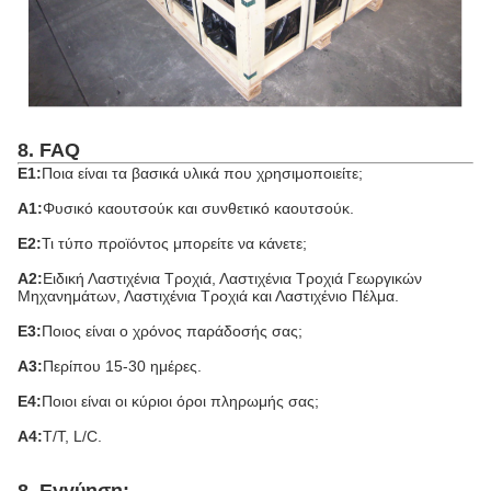
8. FAQ
Ε1:
Ποια είναι τα βασικά υλικά που χρησιμοποιείτε;
Α1:
Φυσικό καουτσούκ και συνθετικό καουτσούκ.
Ε2:
Τι τύπο προϊόντος μπορείτε να κάνετε;
Α2:
Ειδική Λαστιχένια Τροχιά, Λαστιχένια Τροχιά Γεωργικών
Μηχανημάτων, Λαστιχένια Τροχιά και Λαστιχένιο Πέλμα.
Ε3:
Ποιος είναι ο χρόνος παράδοσής σας;
Α3:
Περίπου 15-30 ημέρες.
Ε4:
Ποιοι είναι οι κύριοι όροι πληρωμής σας;
Α4:
T/T, L/C.