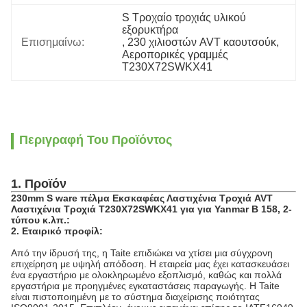
S Τροχαίο τροχιάς υλικού 
εξορυκτήρα
Επισημαίνω:
, 
230 χιλιοστών AVT καουτσούκ
, 
Αεροπορικές γραμμές 
T230X72SWKX41
Περιγραφή Του Προϊόντος
1. Προϊόν
230mm S ware πέλμα Εκσκαφέας Λαστιχένια Τροχιά AVT
Λαστιχένια Τροχιά T230X72SWKX41 για για Yanmar B 158, 2-
τύπου κ.λπ.:
2. Εταιρικό προφίλ:
Από την ίδρυσή της, η Taite επιδιώκει να χτίσει μια σύγχρονη
επιχείρηση με υψηλή απόδοση. Η εταιρεία μας έχει κατασκευάσει
ένα εργαστήριο με ολοκληρωμένο εξοπλισμό, καθώς και πολλά
εργαστήρια με προηγμένες εγκαταστάσεις παραγωγής. Η Taite
είναι πιστοποιημένη με το σύστημα διαχείρισης ποιότητας