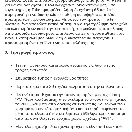
ISO9001-2015. Επιπλέον, έχουμε εισαγάγει επίσης το IATF16949
για να καθοδηγήσουμε τον έλεγχο των διαδικασιών μας. Στο
εργαστήριο, η Taite εφαρμόζει πλήρη διαχείριση 6S και λιτή
παραγωγή για να διασφαλίσει σταθερή και υψηλού επιπέδου
ποιότητα των προϊόντων μας. Με αυτόν τον τρόπο, η Taite
υλοποιεί ένα αποτελεσματικό σύστημα για την πρόληψη αστοχιών
και ελαττωμάτων κατά την κατασκευή, και μειώνει τις αποκλίσεις
στην αλυσίδα εφοδιασμού. Επιπλέον, αυτές οι προσπάθειες που
έχουμε καταβάλει μας δίνουν τη δυνατότητα να παράγουμε
προσαρμοσμένα προϊόντα για τους πελάτες μας.
3. Περιγραφή προϊόντος
Τεχνική συνεχούς και επικαλυπτόμενης για λαστιχένιες
τροχιές εκσκαφέα
Συμβατικός τύπος ή εναλλάξιμος τύπος
Περισσότερα από 20 σχέδια πέλματος για την επιλογή σας
Πλεονέκτημα: Έχουμε την πατενταρισμένη μας σχεδίαση
“AVT”(αντικραδασμική) από ανεξάρτητο ακουστικό μηχανικό
το 2007, και μετά από δοκιμές σε εκσκαφείς 3-5 τόνων που
χρησιμοποιούν τόσο μαλακή όσο και σκληρή επιφάνεια, το
μέσο αποτέλεσμα ήταν εκπληκτικά 75% λιγότεροι κραδασμοί
από τις συνηθισμένες τροχιές χωρίς σχεδίαση “AVT”.
Μοντέλο μηχανής: λαστιχένια τροχιά μερών σασί εκσκαφέα.