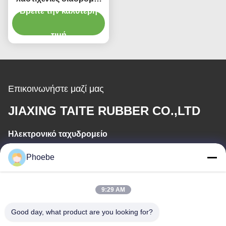
αντικατάστασης AVT
Βρείτε την καλύτερη
για τους εκσκαφείς
λιγότερος κύκλος
τιμή
βλάπτουν
Επικοινωνήστε μαζί μας
JIAXING TAITE RUBBER CO.,LTD
Ηλεκτρονικό ταχυδρομείο
hn.lin@taite-track.com
Phoebe
Εργασιακό χρόνο
9:29 AM
8:00-17:00
Good day, what product are you looking for?
Η διεύθυνσή μας