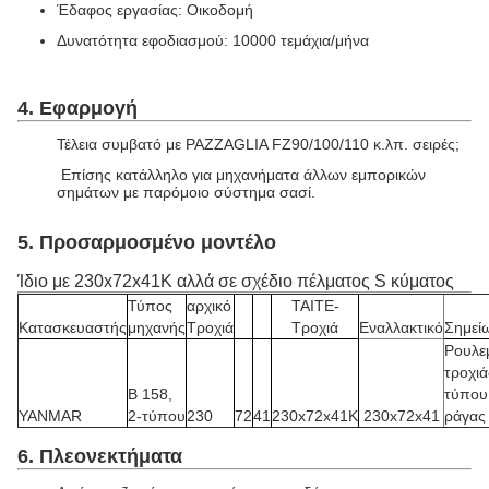
Έδαφος εργασίας: Οικοδομή
Δυνατότητα εφοδιασμού: 10000 τεμάχια/μήνα
4. Εφαρμογή
Τέλεια συμβατό με PAZZAGLIA FZ90/100/110 κ.λπ. σειρές;
Επίσης κατάλληλο για μηχανήματα άλλων εμπορικών
σημάτων με παρόμοιο σύστημα σασί.
5. Προσαρμοσμένο μοντέλο
Ίδιο με 230x72x41K αλλά σε σχέδιο πέλματος S κύματος
Τύπος
αρχικό
TAITE-
Κατασκευαστής
μηχανής
Τροχιά
Τροχιά
Εναλλακτικό
Σημεί
Ρουλε
τροχιά
B 158,
τύπου
YANMAR
2-τύπου
230
72
41
230x72x41K
230x72x41
ράγας
6. Πλεονεκτήματα