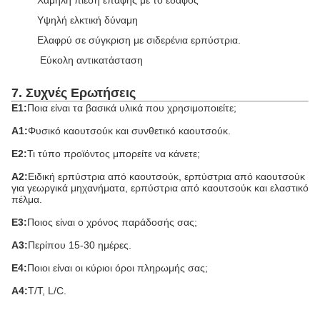
Υψηλή ελκτική δύναμη
Ελαφρύ σε σύγκριση με σιδερένια ερπύστρια.
Εύκολη αντικατάσταση
7. Συχνές Ερωτήσεις
Ε1:
Ποια είναι τα βασικά υλικά που χρησιμοποιείτε;
Α1:
Φυσικό καουτσούκ και συνθετικό καουτσούκ.
Ε2:
Τι τύπο προϊόντος μπορείτε να κάνετε;
Α2:
Ειδική ερπύστρια από καουτσούκ, ερπύστρια από καουτσούκ
για γεωργικά μηχανήματα, ερπύστρια από καουτσούκ και ελαστικό
πέλμα.
Ε3:
Ποιος είναι ο χρόνος παράδοσής σας;
Α3:
Περίπου 15-30 ημέρες.
Ε4:
Ποιοι είναι οι κύριοι όροι πληρωμής σας;
Α4:
T/T, L/C.