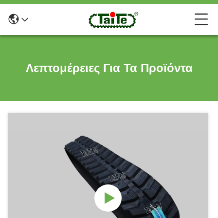
Λεπτομέρειες Για Τα Προϊόντα