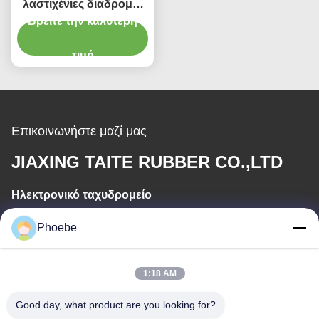
λαστιχένιες διαδρομές
αντικατάστασης AVT
Βρείτε την καλύτερη
για τους εκσκαφείς
λιγότερος κύκλος
τιμή
βλάπτουν
Επικοινωνήστε μαζί μας
JIAXING TAITE RUBBER CO.,LTD
Ηλεκτρονικό ταχυδρομείο
hn.lin@taite-track.com
Phoebe
Εργασιακό χρόνο
1:18 AM
8:00-17:00
Good day, what product are you looking for?
Η διεύθυνσή μας