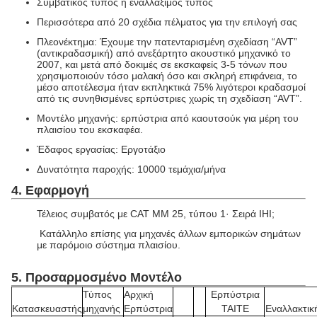
Συμβατικός τύπος ή εναλλάξιμος τύπος
Περισσότερα από 20 σχέδια πέλματος για την επιλογή σας
Πλεονέκτημα: Έχουμε την πατενταρισμένη σχεδίαση “AVT”
(αντικραδασμική) από ανεξάρτητο ακουστικό μηχανικό το
2007, και μετά από δοκιμές σε εκσκαφείς 3-5 τόνων που
χρησιμοποιούν τόσο μαλακή όσο και σκληρή επιφάνεια, το
μέσο αποτέλεσμα ήταν εκπληκτικά 75% λιγότεροι κραδασμοί
από τις συνηθισμένες ερπύστριες χωρίς τη σχεδίαση “AVT”.
Μοντέλο μηχανής: ερπύστρια από καουτσούκ για μέρη του
πλαισίου του εκσκαφέα.
Έδαφος εργασίας: Εργοτάξιο
Δυνατότητα παροχής: 10000 τεμάχια/μήνα
4. Εφαρμογή
Τέλειος συμβατός με CAT MM 25, τύπου 1· Σειρά IHI;
Κατάλληλο επίσης για μηχανές άλλων εμπορικών σημάτων
με παρόμοιο σύστημα πλαισίου.
5. Προσαρμοσμένο Μοντέλο
Τύπος
Αρχική
Ερπύστρια
Κατασκευαστής
μηχανής
Ερπύστρια
TAITE
Εναλλακτικ