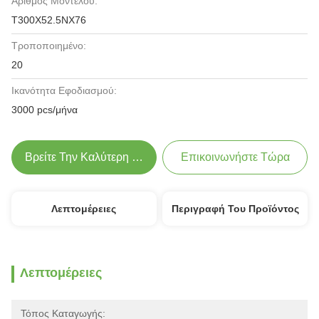
Αριθμός Μοντέλου:
T300X52.5NX76
Τροποποιημένο:
20
Ικανότητα Εφοδιασμού:
3000 pcs/μήνα
Βρείτε Την Καλύτερη Τιμή
Επικοινωνήστε Τώρα
Λεπτομέρειες
Περιγραφή Του Προϊόντος
Λεπτομέρειες
Τόπος Καταγωγής: