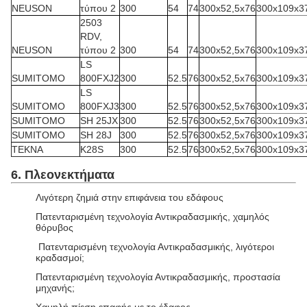
NEUSON
τύπου 2
300
54
74
300x52,5x76
300x109x3
2503
RDV,
NEUSON
τύπου 2
300
54
74
300x52,5x76
300x109x3
LS
SUMITOMO
800FXJ2
300
52.5
76
300x52,5x76
300x109x3
LS
SUMITOMO
800FXJ3
300
52.5
76
300x52,5x76
300x109x3
SUMITOMO
SH 25JX
300
52.5
76
300x52,5x76
300x109x3
SUMITOMO
SH 28J
300
52.5
76
300x52,5x76
300x109x3
TEKNA
K28S
300
52.5
76
300x52,5x76
300x109x3
6. Πλεονεκτήματα
Λιγότερη ζημιά στην επιφάνεια του εδάφους
Πατενταρισμένη τεχνολογία Αντικραδασμικής, χαμηλός
θόρυβος
Πατενταρισμένη τεχνολογία Αντικραδασμικής, λιγότεροι
κραδασμοί;
Πατενταρισμένη τεχνολογία Αντικραδασμικής, προστασία
μηχανής;
Χαμηλή πίεση επαφής με το έδαφος