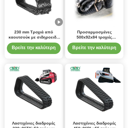
230 mm Τροχιά από
Προσαρμοσμένες
καουτσούκ με σιδηροειδή
500x92x84 τροχιές
μοτίβα για αυτόματο
ελαστικού εξορυκτήρα με
κοπτήρα πεδίου Robo
πατενταρισμένη
Βρείτε την καλύτερη
Βρείτε την καλύτερη
Vario
τεχνολογία αντι-δονήσεις
τιμή
τιμή
και ελαφρύ βάρος για
Hitachi EX120 Takeuchi
TB1135
Λαστιχένιες διαδρομές
Λαστιχένιες διαδρομές