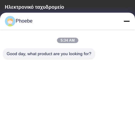
Ηλεκτρονικό ταχυδρομείο
hn.lin@taite-track.com
Phoebe
Εργασιακό χρόνο
5:34 AM
8:00-17:00
Good day, what product are you looking for?
Η διεύθυνσή μας
Διεύθυνση
Ο αριθμός 33 Yongsheng Road, Jiashan, Zhejiang, Κίνα
Τηλεφώνημα
86-573-8463-2208
Κίνα Καλή ποιότητα Λαστιχένιες διαδρομές ταύρων ολισθήσεων